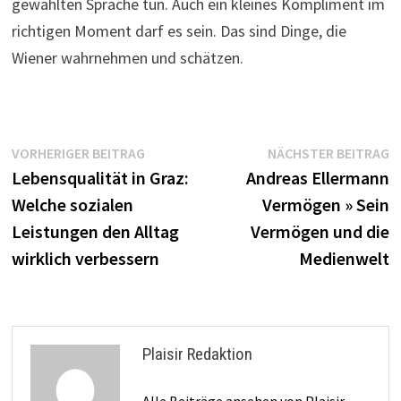
gewählten Sprache tun. Auch ein kleines Kompliment im
richtigen Moment darf es sein. Das sind Dinge, die
Wiener wahrnehmen und schätzen.
Beitragsnavigation
Vorheriger
N
VORHERIGER BEITRAG
NÄCHSTER BEITRAG
Beitrag:
B
Lebensqualität in Graz:
Andreas Ellermann
Welche sozialen
Vermögen » Sein
Leistungen den Alltag
Vermögen und die
wirklich verbessern
Medienwelt
Plaisir Redaktion