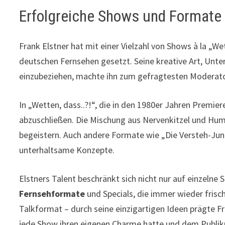
Erfolgreiche Shows und Formate
Frank Elstner hat mit einer Vielzahl von Shows à la „We
deutschen Fernsehen gesetzt. Seine kreative Art, Unte
einzubeziehen, machte ihn zum gefragtesten Moderator
In „Wetten, dass..?!“, die in den 1980er Jahren Premier
abzuschließen. Die Mischung aus Nervenkitzel und Hum
begeistern. Auch andere Formate wie „Die Versteh-Jun
unterhaltsame Konzepte.
Elstners Talent beschränkt sich nicht nur auf einzelne
Fernsehformate
und Specials, die immer wieder fris
Talkformat – durch seine einzigartigen Ideen prägte Fra
jede Show ihren eigenen Charme hatte und dem Publi