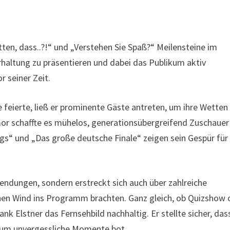
tten, dass..?!“ und „Verstehen Sie Spaß?“ Meilensteine im
rhaltung zu präsentieren und dabei das Publikum aktiv
 seiner Zeit.
e feierte, ließ er prominente Gäste antreten, um ihre Wetten
or schaffte es mühelos, generationsübergreifend Zuschauer
gs“ und „Das große deutsche Finale“ zeigen sein Gespür für
 Sendungen, sondern erstreckt sich auch über zahlreiche
chen Wind ins Programm brachten. Ganz gleich, ob Quizshow 
nk Elstner das Fernsehbild nachhaltig. Er stellte sicher, das
kum unvergessliche Momente bot.