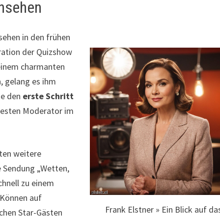
rnsehen
sehen in den frühen
eration der Quizshow
seinem charmanten
n, gelang es ihm
lte den
erste Schritt
agtesten Moderator im
gten weitere
e Sendung „Wetten,
schnell zu einem
n Können auf
Frank Elstner » Ein Blick auf da
ichen Star-Gästen