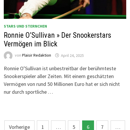
STARS UND STERNCHEN
Ronnie O’Sullivan » Der Snookerstars
Vermögen im Blick
von
Plaisir Redaktion
April 24, 2025
Ronnie O’Sullivan ist unbestreitbar der berühmteste
Snookerspieler aller Zeiten. Mit einem geschätzten
Vermögen von rund 50 Millionen Euro hat er sich nicht
nur durch sportliche …
Seitennummerierung
Vorherige
1
…
5
6
7
…