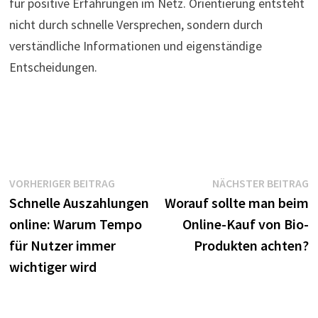
für positive Erfahrungen im Netz. Orientierung entsteht
nicht durch schnelle Versprechen, sondern durch
verständliche Informationen und eigenständige
Entscheidungen.
Beitragsnavigation
Vorheriger
N
VORHERIGER BEITRAG
NÄCHSTER BEITRAG
Beitrag:
B
Schnelle Auszahlungen
Worauf sollte man beim
online: Warum Tempo
Online-Kauf von Bio-
für Nutzer immer
Produkten achten?
wichtiger wird